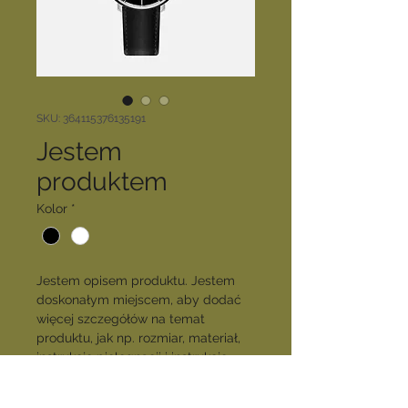
SKU: 364115376135191
Jestem
produktem
Kolor
*
Jestem opisem produktu. Jestem 
doskonałym miejscem, aby dodać 
więcej szczegółów na temat 
produktu, jak np. rozmiar, materiał, 
instrukcje pielęgnacji i instrukcje 
czyszczenia.